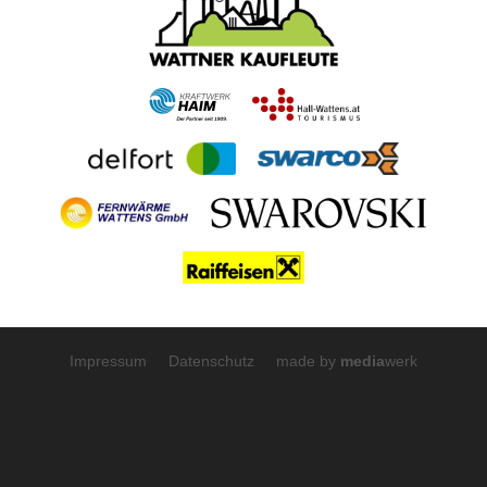
Impressum
Datenschutz
made by
media
werk