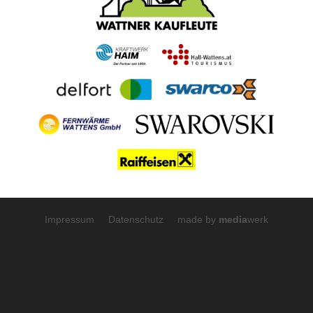
Impressum
Datenschutz
made by
media
werk