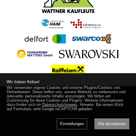
Wir lieben Kekse!
Wir verwenden eigene Cookies und externe Plugins/Cookies von
Drittanbietern. Diese helfen uns, unsere Website zu verbessern und
Impressum
Datenschutz
made by
media
werk
relevante, personalisierte Inhalte anzuzeigen. Wir bitten um
Zustimmung für diese Cookies und Plugins. Weitere Informationen
dazu finden sich im
Datenschutzhinweis
. Hinweis: Bei einem Klick
auf Formulare, wird Google reCAPTCHA geladen.
Einstellungen
Alle akzeptieren