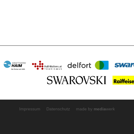
Impressum
Datenschutz
made by
media
werk