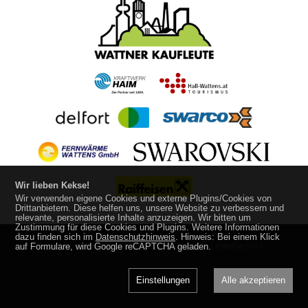
Wir lieben Kekse!
Wir verwenden eigene Cookies und externe Plugins/Cookies von
Drittanbietern. Diese helfen uns, unsere Website zu verbessern und
relevante, personalisierte Inhalte anzuzeigen. Wir bitten um
Zustimmung für diese Cookies und Plugins. Weitere Informationen
dazu finden sich im
Datenschutzhinweis
. Hinweis: Bei einem Klick
Impressum
Datenschutz
made by
media
werk
auf Formulare, wird Google reCAPTCHA geladen.
Einstellungen
Alle akzeptieren