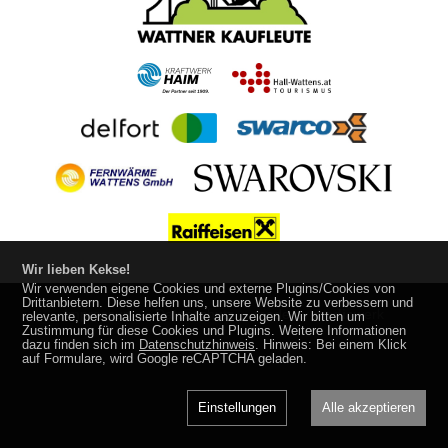
Wir lieben Kekse!
Wir verwenden eigene Cookies und externe Plugins/Cookies von
Drittanbietern. Diese helfen uns, unsere Website zu verbessern und
Impressum
Datenschutz
made by
media
werk
relevante, personalisierte Inhalte anzuzeigen. Wir bitten um
Zustimmung für diese Cookies und Plugins. Weitere Informationen
dazu finden sich im
Datenschutzhinweis
. Hinweis: Bei einem Klick
auf Formulare, wird Google reCAPTCHA geladen.
Einstellungen
Alle akzeptieren