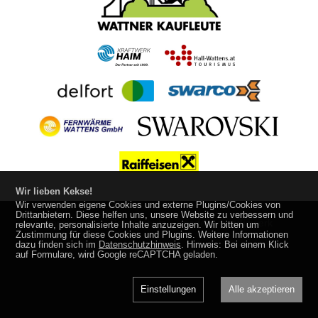
Wir lieben Kekse!
Wir verwenden eigene Cookies und externe Plugins/Cookies von
Drittanbietern. Diese helfen uns, unsere Website zu verbessern und
Impressum
Datenschutz
made by
media
werk
relevante, personalisierte Inhalte anzuzeigen. Wir bitten um
Zustimmung für diese Cookies und Plugins. Weitere Informationen
dazu finden sich im
Datenschutzhinweis
. Hinweis: Bei einem Klick
auf Formulare, wird Google reCAPTCHA geladen.
Einstellungen
Alle akzeptieren